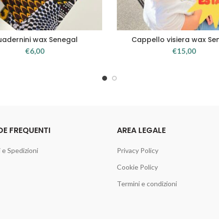
adernini wax Senegal
Cappello visiera wax Se
GGIUNGI AL CARRELLO
AGGIUNGI AL CARREL
€
6,00
€
15,00
E FREQUENTI
AREA LEGALE
e Spedizioni
Privacy Policy
Cookie Policy
Termini e condizioni