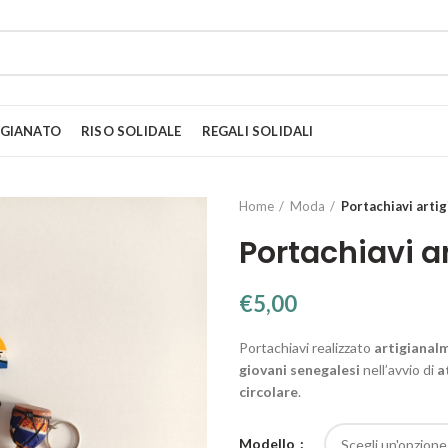
IGIANATO
RISO SOLIDALE
REGALI SOLIDALI
Home
Moda
Portachiavi artig
Portachiavi a
€
5,00
Portachiavi realizzato
artigianal
giovani senegalesi
nell’avvio di
a
circolare
.
Modello