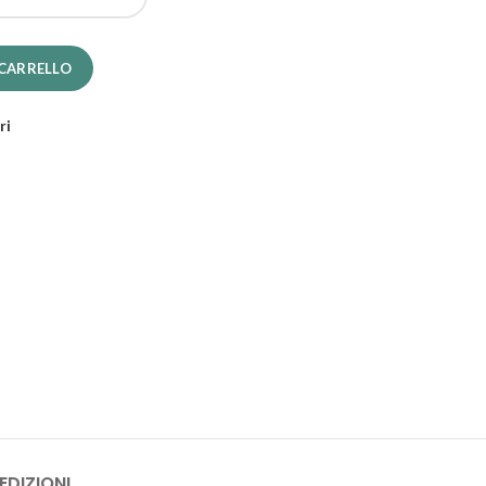
antità
 CARRELLO
ri
EDIZIONI