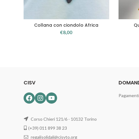
Collana con ciondolo Africa
Qu
SCEGLI
A
€
8,00
CISV
DOMAND
Pagamenti 
Facebook
Instagram
YouTube
Corso Chieri 121/6 - 10132 Torino
(+39) 011 899 38 23
regalisolidali@cisvto.org