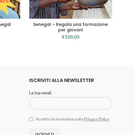
negal
Senegal – Regala una formazione
C
LO
AGGIUNGI AL CARRELLO
per giovani
€
100,00
ISCRIVITI ALLA NEWSLETTER
La tua email
Accetto la normativa sulla
Privacy Policy