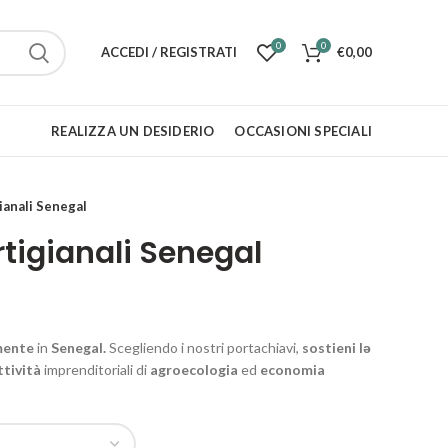
0
0
ACCEDI / REGISTRATI
€
0,00
REALIZZA UN DESIDERIO
OCCASIONI SPECIALI
ianali Senegal
rtigianali Senegal
mente
in
Senegal.
Scegliendo i nostri portachiavi,
sostieni lə
ttività
imprenditoriali di
agroecologia
ed
economia