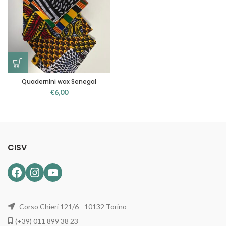
Quadernini wax Senegal
€
6,00
CISV
Facebook
Instagram
YouTube
Corso Chieri 121/6 - 10132 Torino
(+39) 011 899 38 23