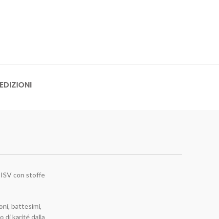
EDIZIONI
CISV con stoffe
oni, battesimi,
o di karité dalla