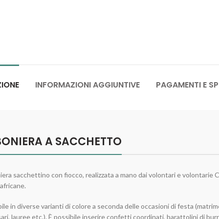
ZIONE
INFORMAZIONI AGGIUNTIVE
PAGAMENTI E SP
ONIERA A SACCHETTO
ra sacchettino con fiocco, realizzata a mano dai volontari e volontarie 
 africane.
ile in diverse varianti di colore a seconda delle occasioni di festa (matrim
ri, lauree etc.). È possibile inserire confetti coordinati, barattolini di burr