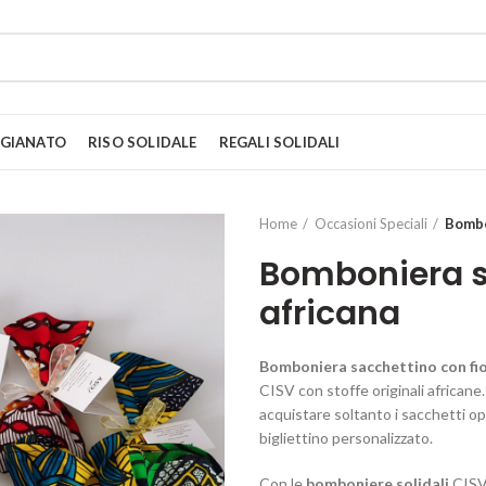
IGIANATO
RISO SOLIDALE
REGALI SOLIDALI
Home
Occasioni Speciali
Bombo
Bomboniera sa
africana
Bomboniera sacchettino con fi
CISV con stoffe originali africane. 
acquistare soltanto i sacchetti op
bigliettino personalizzato.
Con le
bomboniere solidali
CISV 