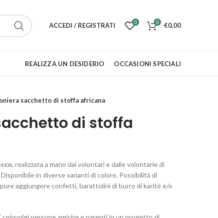
0
0
ACCEDI / REGISTRATI
€
0,00
REALIZZA UN DESIDERIO
OCCASIONI SPECIALI
niera sacchetto di stoffa africana
cchetto di stoffa
occo
, realizzata a mano dai volontari e dalle volontarie di
Disponibile in diverse varianti di colore. Possibilità di
pure aggiungere confetti, barattolini di burro di karité e/o
coinvolgi persone amiche e parenti in un progetto di