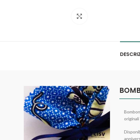
Click to enlarge
DESCRI
BOMB
Bombonie
originali
Disponib
anniversa